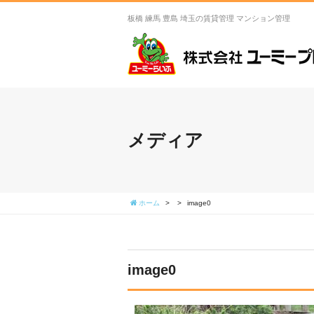
板橋 練馬 豊島 埼玉の賃貸管理 マンション管理
メディア
ホーム
>
>
image0
image0