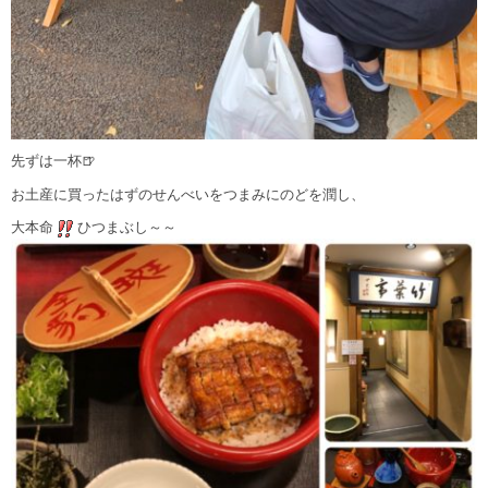
先ずは一杯🍺
お土産に買ったはずのせんべいをつまみにのどを潤し、
大本命
ひつまぶし～～