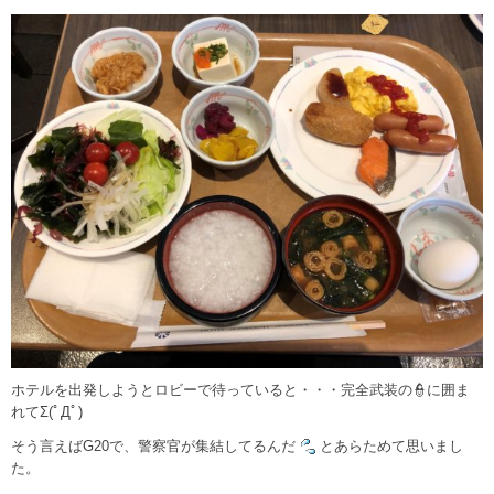
ホテルを出発しようとロビーで待っていると・・・完全武装の👮に囲ま
れてΣ(ﾟДﾟ)
そう言えばG20で、警察官が集結してるんだ
とあらためて思いまし
た。