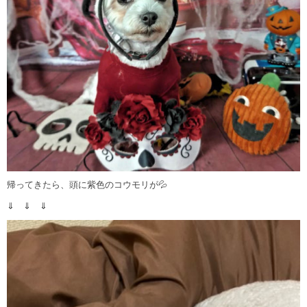
帰ってきたら、頭に紫色のコウモリが💦
⇓ ⇓ ⇓