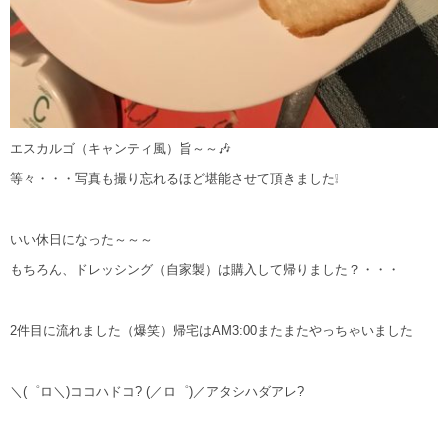
エスカルゴ（キャンティ風）旨～～🎶
等々・・・写真も撮り忘れるほど堪能させて頂きました❕
いい休日になった～～～
もちろん、ドレッシング（自家製）は購入して帰りました？・・・
2件目に流れました（爆笑）帰宅はAM3:00またまたやっちゃいました
＼(゜ロ＼)ココハドコ? (／ロ゜)／アタシハダアレ?