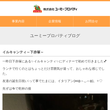
事業内容
企業情報
お問合せ
ユーミープロパティブログ
イルキャンティ～下赤塚～
一昨日下赤塚にある✨イルキャンティ✨にディナーで初めて行きました💕
ランチで行くのとはちょっとだけ雰囲気が違って、おしゃれな感じでし
た。
友達の誕生日祝い❕って事でたまには、イタリアン(⋈◍＞◡＜◍)。✧♡
先ずは🍻で乾杯の後