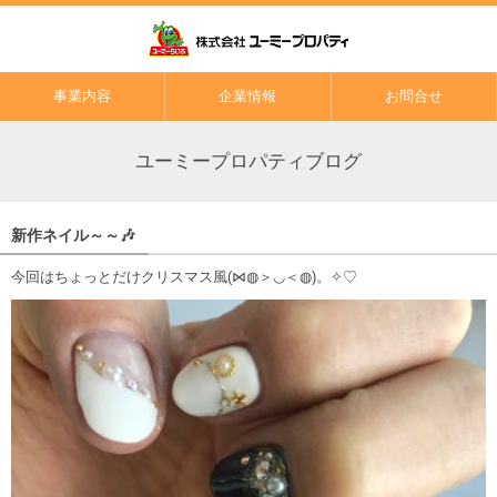
事業内容
企業情報
お問合せ
ユーミープロパティブログ
新作ネイル～～🎶
今回はちょっとだけクリスマス風(⋈◍＞◡＜◍)。✧♡