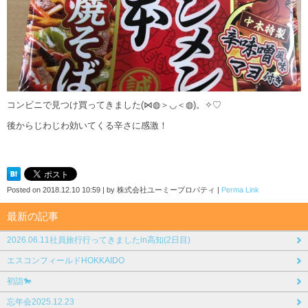
コンビニで見つけ買ってきました(⋈◍＞◡＜◍)。✧♡
後からじわじわ効いてくる辛さに感激！
Posted on
2018.12.10 10:59
|
by
株式会社ユーミープロパティ
|
Perma Link
最新の記事
2026.06.11社員旅行行ってきましたin高知(2日目)
エスコンフィールドHOKKAIDO
初詣🐎
忘年会2025.12.23