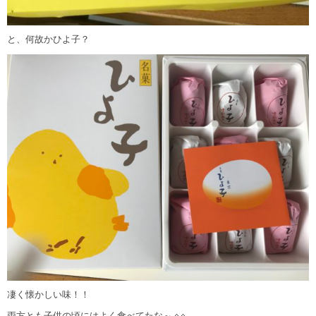
と、何故かひよ子？
凄く懐かしい味！！
両方とも子供の頃にはよく食べてたな～