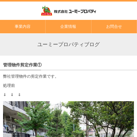
事業内容
企業情報
お問合せ
ユーミープロパティブログ
管理物件剪定作業①
弊社管理物件の剪定作業です。
処理前
⇓ ⇓ ⇓