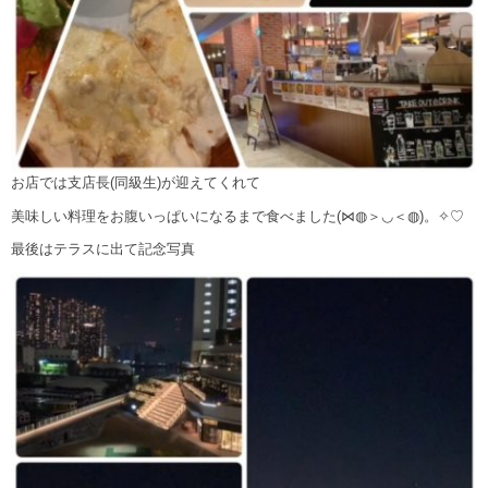
お店では支店長(同級生)が迎えてくれて
美味しい料理をお腹いっぱいになるまで食べました(⋈◍＞◡＜◍)。✧♡
最後はテラスに出て記念写真