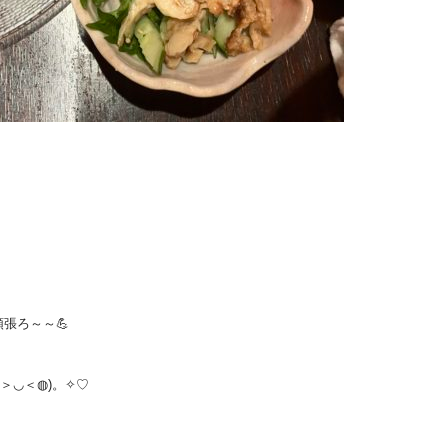
張ろ～～💪
＞◡＜◍)。✧♡